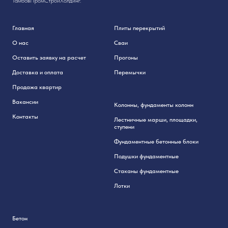
ТамбовПромСтройХолдинг.
Главная
Плиты перекрытий
О нас
Сваи
Оставить заявку на расчет
Прогоны
Доставка и оплата
Перемычки
Продажа квартир
Вакансии
Колонны, фундаменты колонн
Контакты
Лестничные марши, площадки,
ступени
Фундаментные бетонные блоки
Подушки фундаментные
Стаканы фундаментные
Лотки
Бетон