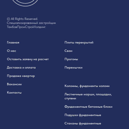
© All Rights Reserved.
Специализированный застройщик
ТамбовПромСтройХолдинг.
Главная
Плиты перекрытий
О нас
Сваи
Оставить заявку на расчет
Прогоны
Доставка и оплата
Перемычки
Продажа квартир
Вакансии
Колонны, фундаменты колонн
Контакты
Лестничные марши, площадки,
ступени
Фундаментные бетонные блоки
Подушки фундаментные
Стаканы фундаментные