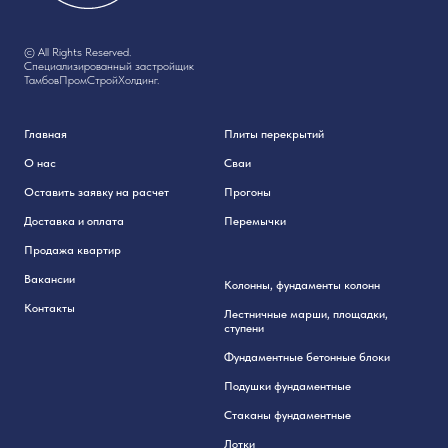
© All Rights Reserved.
Специализированный застройщик
ТамбовПромСтройХолдинг.
Главная
Плиты перекрытий
О нас
Сваи
Оставить заявку на расчет
Прогоны
Доставка и оплата
Перемычки
Продажа квартир
Вакансии
Колонны, фундаменты колонн
Контакты
Лестничные марши, площадки,
ступени
Фундаментные бетонные блоки
Подушки фундаментные
Стаканы фундаментные
Лотки